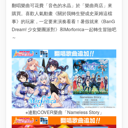
翻唱樂曲可花費「音色的水晶」於「樂曲商店」來
購買。喜歡人氣動畫《關於我轉生變成史萊姆這檔
事》的玩家，一定要來演奏看看！暑假就來《BanG
Dream! 少女樂團派對》和Morfonica一起轉生冒險吧
～
※連動COVER樂曲「Nameless Story」