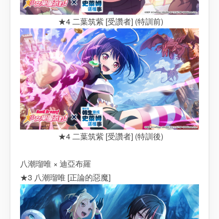
★4 二葉筑紫 [受讚者] (特訓前)
★4 二葉筑紫 [受讚者] (特訓後)
八潮瑠唯 × 迪亞布羅
★3 八潮瑠唯 [正論的惡魔]