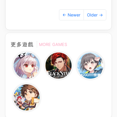
← Newer
Older →
更多遊戲
MORE GAMES