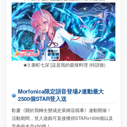
★3 廣町七深 [這是我的最辣料理 (特訓後)
Morfonica限定語音登場♪連動最大
2500個STAR登入送
歡慶《關於我轉生變成史萊姆這檔事》連動開催！
活動期間，登入遊戲可直接獲得STARx1000個以及
音色的水晶x50個！