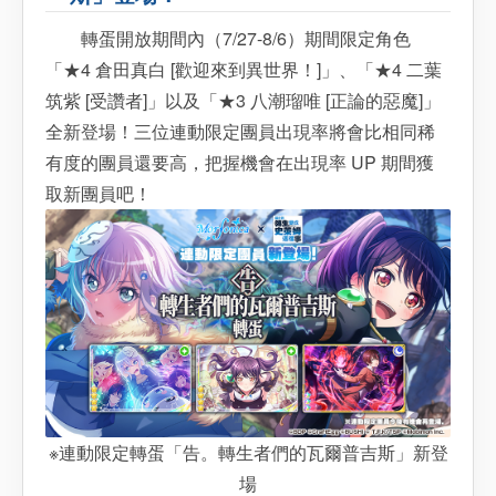
轉蛋開放期間內（7/27-8/6）期間限定角色
「★4 倉田真白 [歡迎來到異世界！]」、「★4 二葉
筑紫 [受讚者]」以及「★3 八潮瑠唯 [正論的惡魔]」
全新登場！三位連動限定團員出現率將會比相同稀
有度的團員還要高，把握機會在出現率 UP 期間獲
取新團員吧！
※連動限定轉蛋「告。轉生者們的瓦爾普吉斯」新登
場