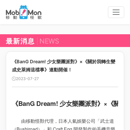
Toggle
naviga
最新消息
NEWS
《BanG Dream! 少女樂團派對》×《關於我轉生變
成史萊姆這檔事》連動開催！
2023-07-27
《BanG Dream! 少女樂團派對》×
由移動怪獸代理，日本人氣娛樂公司「武士道
（Bushiroad）」和 Craft Egg 開發製作的手機音樂