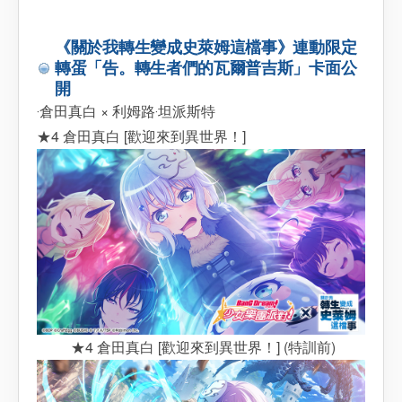
《關於我轉生變成史萊姆這檔事》連動限定
轉蛋「告。轉生者們的瓦爾普吉斯」卡面公
開
‧倉田真白 × 利姆路‧坦派斯特
★4 倉田真白 [歡迎來到異世界！]
★4 倉田真白 [歡迎來到異世界！] (特訓前)