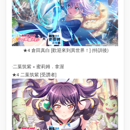
★4 倉田真白 [歡迎來到異世界！] (特訓後)
‧二葉筑紫 × 蜜莉姆．拿渥
★4 二葉筑紫 [受讚者]