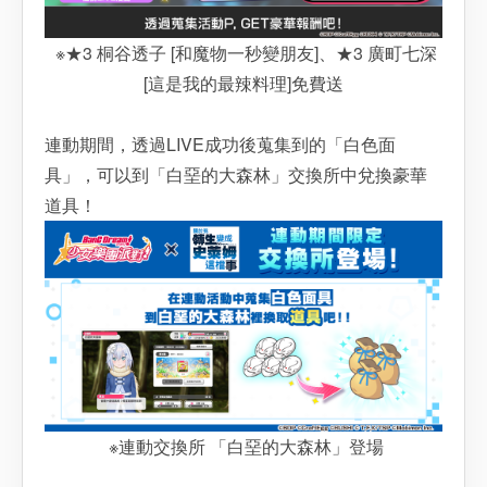
※★3 桐谷透子 [和魔物一秒變朋友]、★3 廣町七深
[這是我的最辣料理]免費送
連動期間，透過LIVE成功後蒐集到的「白色面
具」，可以到「白堊的大森林」交換所中兌換豪華
道具！
※連動交換所 「白堊的大森林」登場