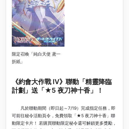
限定召喚「純白天使 鳶一
折紙」
《約會大作戰 Ⅳ》聯動「精靈降臨
計劃」送「★5 夜刀神十香」！
凡於聯動期間（即日起～7/19）完成指定任務，即
可前往秘令活動頁令，免費領取「★5 夜刀神十香」聯
動限定卡片！ 若購買聯動限定秘令還可解鎖更多獎勵，