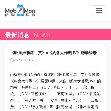
Toggle
naviga
最新消息
NEWS
《吸血姬莉蘿．艾》x《約會大作戰 Ⅳ》聯動登場
2024-07-02
由移動怪獸代理的手機遊戲《吸血姬莉蘿．艾》與動畫
《約會大作戰 Ⅳ》展開聯動，來自《約會大作戰 Ⅳ》的
精靈「時崎狂三」（C V：真田アサミ）、「鳶一折
紙」（C V：富樫美鈴）、「五河琴里」（C V：竹達彩
奈）、「夜刀神十香」（C V：井上麻里奈）、「四糸
乃」（C V：野水伊織）期間限定登場，並推出限定活