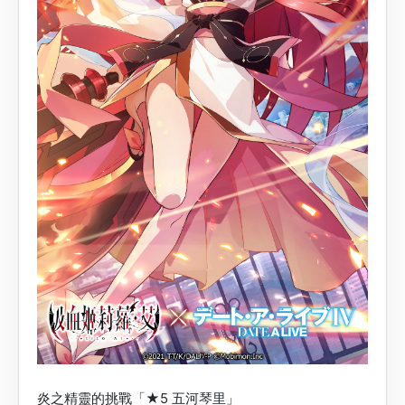
炎之精靈的挑戰「★5 五河琴里」