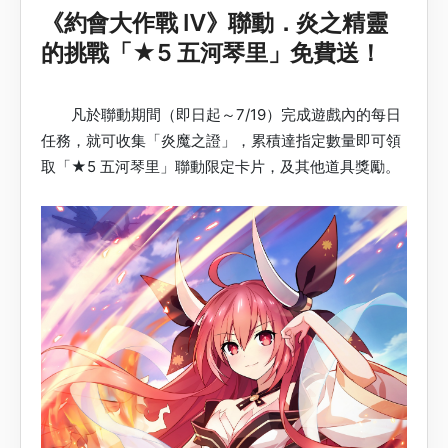
《約會大作戰 Ⅳ》聯動．炎之精靈
的挑戰「★5 五河琴里」免費送！
凡於聯動期間（即日起～7/19）完成遊戲內的每日
任務，就可收集「炎魔之證」，累積達指定數量即可領
取「★5 五河琴里」聯動限定卡片，及其他道具獎勵。