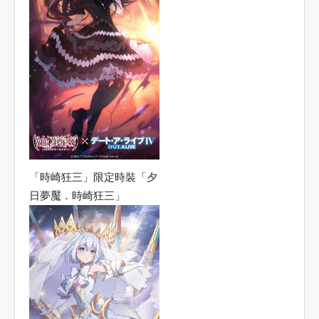
「時崎狂三」限定時裝「夕
日夢魘．時崎狂三」