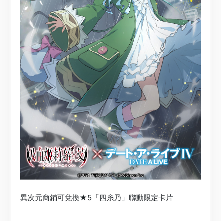
異次元商鋪可兌換★5「四糸乃」聯動限定卡片