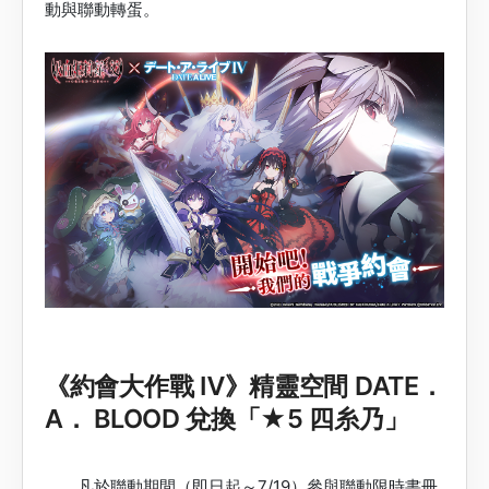
動與聯動轉蛋。
《約會大作戰 Ⅳ》精靈空間 DATE．
A． BLOOD 兌換「★5 四糸乃」
凡於聯動期間（即日起～7/19）參與聯動限時書冊