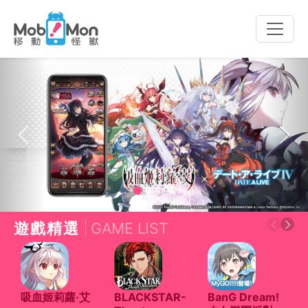
Toggle
naviga
Previous
Next
遊戲精選
GAME LIST
吸血姬莉蘿‧艾
BLACKSTAR-
BanG Dream!