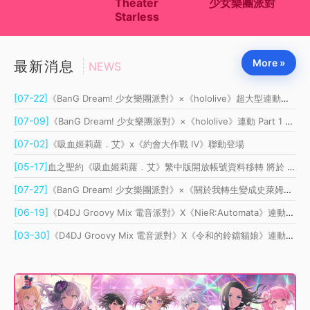
Theater
少女樂團派對
C
Starless
More »
最新消息
NEWS
[07-22]
《BanG Dream! 少女樂團派對》×《hololive》超大型連動正式展開 Part 2
[07-09]
《BanG Dream! 少女樂團派對》×《hololive》連動 Part 1 登場
[07-02]
《吸血姬莉蘿．艾》x《約會大作戰 Ⅳ》聯動登場
[05-17]
血之聖約《吸血姬莉蘿．艾》繁中版開放帳號資料移轉 將於 6 月重新上線
[07-27]
《BanG Dream! 少女樂團派對》×《關於我轉生變成史萊姆這檔事》連動開催！
[06-19]
《D4DJ Groovy Mix 電音派對》X《NieR:Automata》連動開催！
[03-30]
《D4DJ Groovy Mix 電音派對》X《令和的鈴鐺貓娘》連動開催！