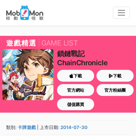
Toggle
naviga
遊戲精選
GAME LIST
鎖鏈戰記
ChainChronicle
下載
下載
官方網站
官方粉絲團
儲值購買
類別:
卡牌遊戲
| 上市日期:
2014-07-30