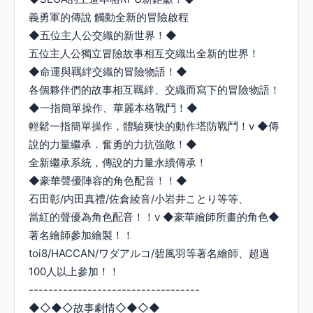
義勇軍的傳說 觸動全新的冒險啟程
◆五位主人公交織的新世界！◆
五位主人公獨立冒險故事相互交織出全新的世界！
◆命運與羈絆交織的冒險物語！◆
各個夥伴們的故事相互羈絆、交織而寫下的冒險物語！
◆一指簡單操作、華麗本格戰鬥！◆
輕鬆一指簡單操作，體驗爽快的動作塔防戰鬥！v ◆傳
說的力量繼承．奮勇的力抗強敵！◆
全新繼承系統，傳說的力量永續傳承！
◆豪華聲優陣容的角色配音！！◆
石田彰/内田真禮/佐倉綾音/小岩井ことり等等、
當紅的聲優為角色配音！！v ◆豪華繪師所畫的角色◆
著名繪師參加繪製！！
toi8/HACCAN/ワダアルコ/碧風羽等著名繪師、超過
100人以上參加！！
-----------------------------------
◆◇◆◇故事劇情◇◆◇◆